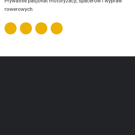
Prywatnie pasjonat motoryzacji, spacerów i wypraw
rowerowych.
Adres szkoły
87-100 Toruń, ul. Poznańska 49
+48 781-541-415
szkola @wyspawsparcia.pl
Skrzynka EPUAP: WYSPAWSPARCIA